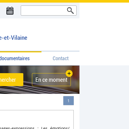
e-et-Vilaine
documentaires
Contact
En ce moment
1
ages-expressions : Les émotions/