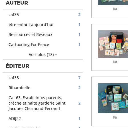
AUTEUR
Kit
caf35
2
être enfant aujourd'hui
1
Ressources et Réseaux
1
Cartooning For Peace
1
Voir plus (18) +
Kit
ÉDITEUR
caf35
7
Ribambelle
2
Caf 63, Escale infos parents,
crèche et halte garderie Saint
2
Jacques Clermond-Ferrand
Kit
ADIJ22
1