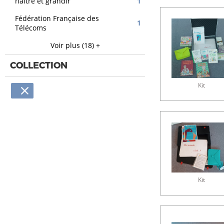
naitre et grandir
1
Fédération Française des
1
Télécoms
Voir plus (18) +
COLLECTION
Kit
Kit