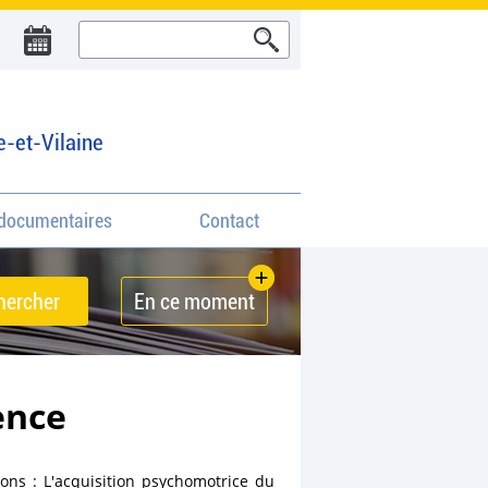
e-et-Vilaine
documentaires
Contact
En ce moment
ence
ions : L'acquisition psychomotrice du