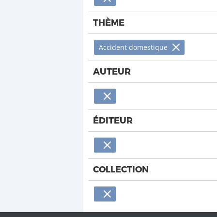
THÈME
Accident domestique
AUTEUR
ÉDITEUR
COLLECTION