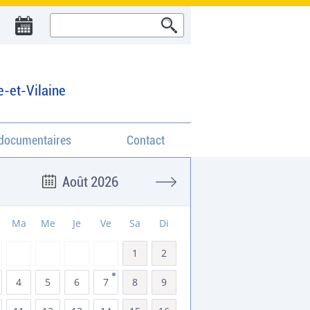
e-et-Vilaine
documentaires
Contact
Août 2026
Ma
Me
Je
Ve
Sa
Di
1
2
4
5
6
7
8
9